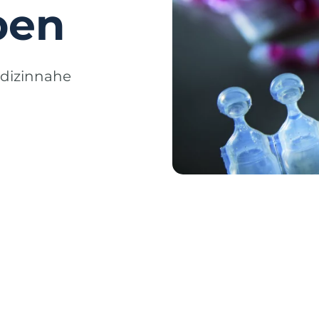
pen
dizinnahe