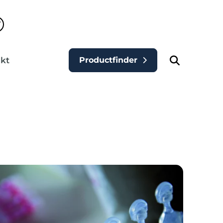
kt
Productfinder