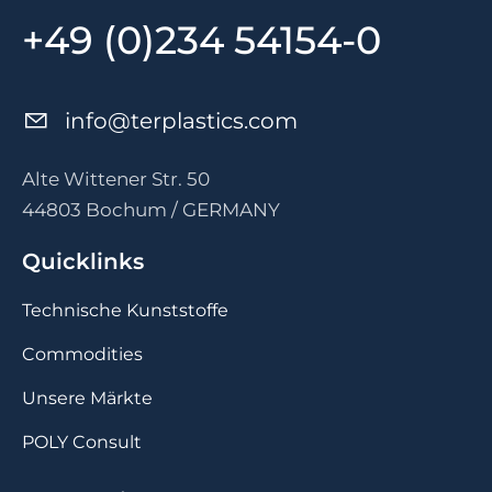
+49 (0)234 54154-0
nf
t
rpl
st
cs
c
m
Alte Wittener Str. 50
44803 Bochum / GERMANY
Quicklinks
Technische Kunststoffe
Commodities
Unsere Märkte
POLY Consult