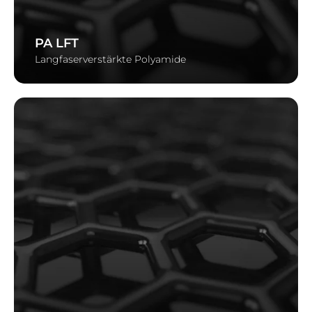
PA LFT
Langfaserverstärkte Polyamide